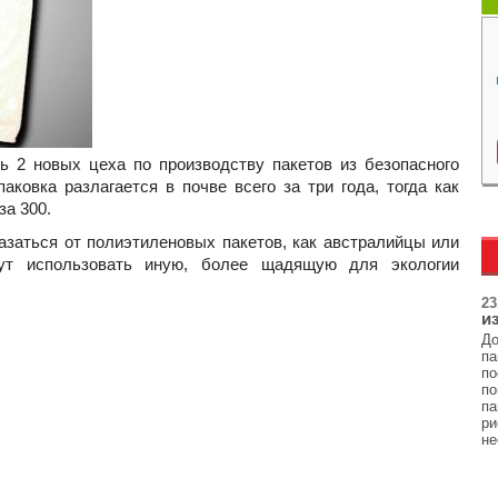
ь 2 новых цеха по производству пакетов из безопасного
аковка разлагается в почве всего за три года, тогда как
за 300.
казаться от полиэтиленовых пакетов, как австралийцы или
ут использовать иную, более щадящую для экологии
23
и
Д
па
по
п
па
ри
н