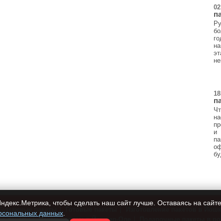
02
п
Ру
бо
г
на
эт
не
18
п
Ч
н
пр
и
п
о
бу
ндекс.Метрика, чтобы сделать наш сайт лучше. Оставаясь на сайте
Бумажные пакеты
Готовые пакеты
Изготовление пакетов в Йош
рсональных данных
.
на пакеты
Пакеты оптом в Йошкар-Оле
Подарочные пакеты в ро