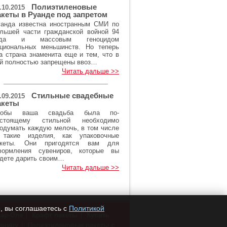
Полиэтиленовые
.10.2015
акеты в Руанде под запретом
анда известна иностранным СМИ по
льшей части гражданской войной 94
ода и массовым геноцидом
циональных меньшинств. Но теперь
а страна знаменита еще и тем, что в
й полностью запрещены ввоз…
Читать дальше >>
Стильные свадебные
.09.2015
акеты
тобы ваша свадьба была по-
астоящему стильной необходимо
одумать каждую мелочь, в том числе
 такие изделия, как упаковочные
акеты. Они пригодятся вам для
формления сувениров, которые вы
дете дарить своим…
Читать дальше >>
, вы соглашаетесь с
Политикой
кар-Оле
Крафт пакеты
Купить
зницу
Полиэтиленовые пакеты с