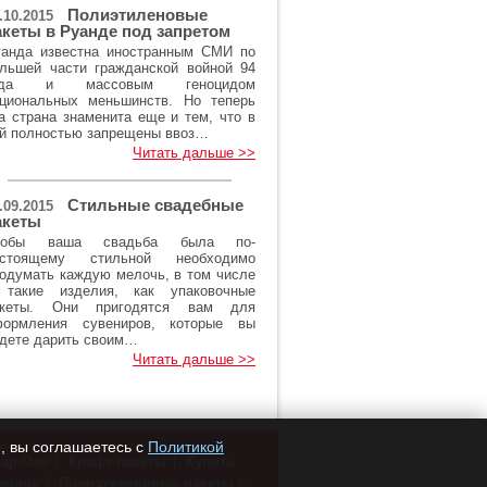
Полиэтиленовые
.10.2015
акеты в Руанде под запретом
анда известна иностранным СМИ по
льшей части гражданской войной 94
ода и массовым геноцидом
циональных меньшинств. Но теперь
а страна знаменита еще и тем, что в
й полностью запрещены ввоз…
Читать дальше >>
Стильные свадебные
.09.2015
акеты
тобы ваша свадьба была по-
астоящему стильной необходимо
одумать каждую мелочь, в том числе
 такие изделия, как упаковочные
акеты. Они пригодятся вам для
формления сувениров, которые вы
дете дарить своим…
Читать дальше >>
, вы соглашаетесь с
Политикой
кар-Оле
Крафт пакеты
Купить
зницу
Полиэтиленовые пакеты с