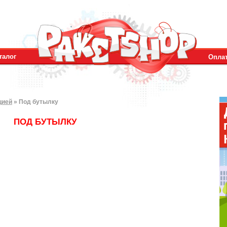
талог
Оплат
цией
»
Под бутылку
ПОД БУТЫЛКУ