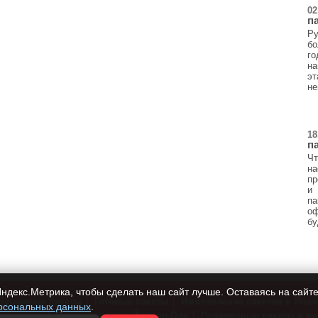
02
п
Ру
бо
г
на
эт
не
18
п
Ч
н
пр
и
п
о
бу
ндекс.Метрика, чтобы сделать наш сайт лучше. Оставаясь на сайте
Бумажные пакеты
Готовые пакеты
Изготовление пакетов в Йош
рсональных данных
.
на пакеты
Пакеты оптом в Йошкар-Оле
Подарочные пакеты в ро