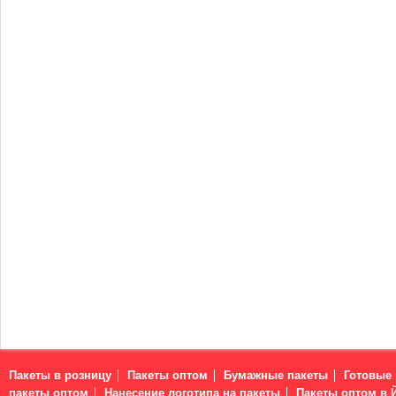
Пакеты в розницу
Пакеты оптом
Бумажные пакеты
Готовые
пакеты оптом
Нанесение логотипа на пакеты
Пакеты оптом в 