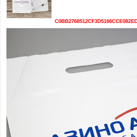
C0BB2768512CF3D5166CCE082ED