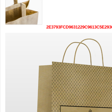
2E3793FCD9631229C9613C5E293