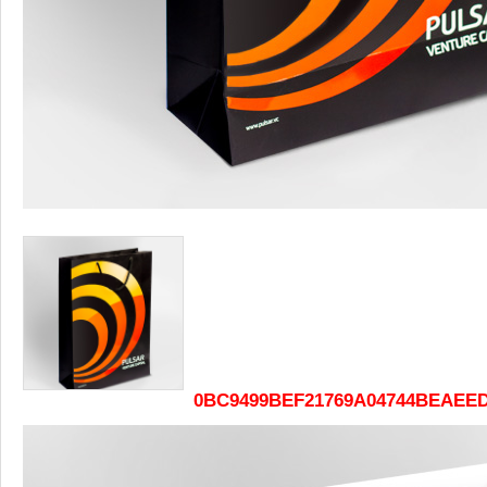
0BC9499BEF21769A04744BEAEED