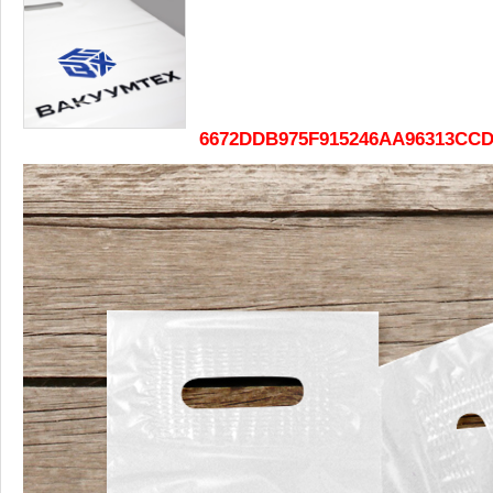
6672DDB975F915246AA96313CCD