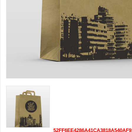
52FF6EE4286A41CA3818A540AF9