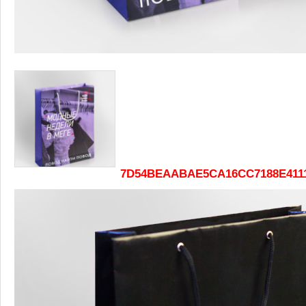
7D54BEAABAE5CA16CC7188E4111