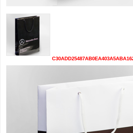
C30ADD25487AB0EA403A5ABA162