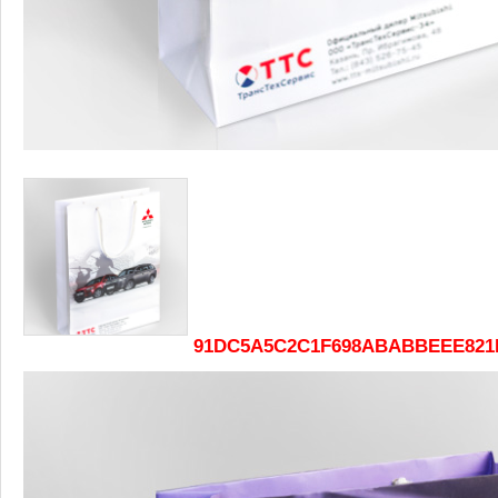
91DC5A5C2C1F698ABABBEEE821B