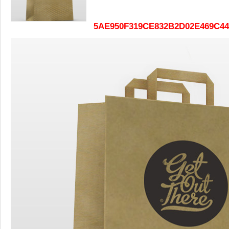
5AE950F319CE832B2D02E469C44