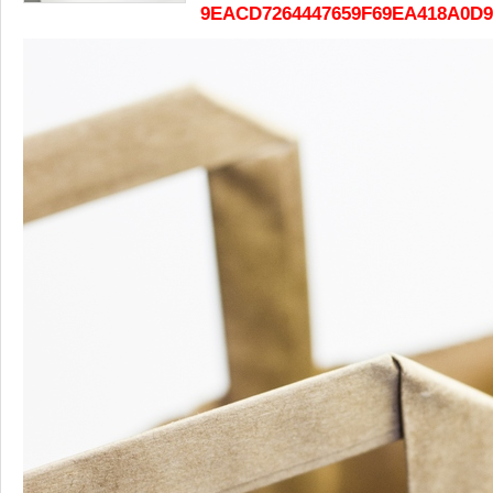
9EACD7264447659F69EA418A0D9