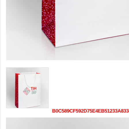
B0C589CF592D75E4EB51233A833