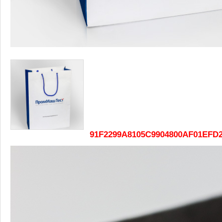
91F2299A8105C9904800AF01EFD