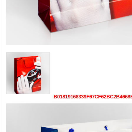
B01819168339F67CF62BC2B4668